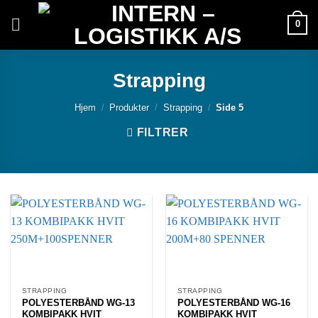
Skip
0
to
content
Strapping
Hjem
/
Produkter
/
Strapping
/
Side 5
FILTRER
STRAPPING
STRAPPING
POLYESTERBÅND WG-13
POLYESTERBÅND WG-16
KOMBIPAKK HVIT
KOMBIPAKK HVIT