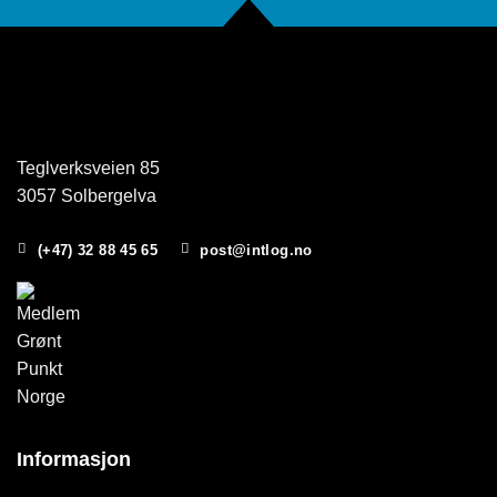
Teglverksveien 85
3057 Solbergelva
(+47) 32 88 45 65
post@intlog.no
Informasjon