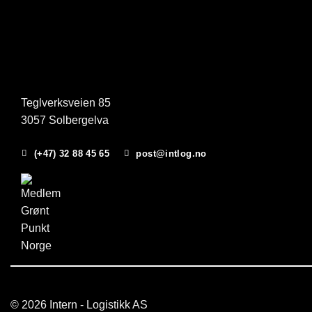
Teglverksveien 85
3057 Solbergelva
(+47) 32 88 45 65
post@intlog.no
© 2026 Intern - Logistikk AS