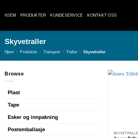
Skip
to
HJEM
PRODUKTER
KUNDESERVICE
KONTAKT OSS
content
Skyvetraller
Hjem
/
Produkter
/
Transport
/
Traller
/
Skyvetraller
Browse
Plast
Tape
Esker og innpakning
Postemballasje
SKYVETRALL