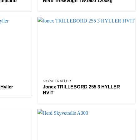
steplanb
Herd Trekkvogn TW1500 1200kg
SKYVETRALLER
 Hyller
Jonex TRILLEBORD 255 3 HYLLER
HVIT