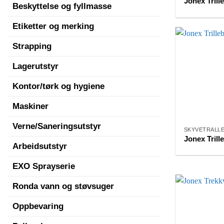
Jonex Trill
Beskyttelse og fyllmasse
Etiketter og merking
Strapping
Lagerutstyr
Kontor/tørk og hygiene
Maskiner
Verne/Saneringsutstyr
SKYVETRALL
Jonex Trill
Arbeidsutstyr
EXO Sprayserie
Ronda vann og støvsuger
Oppbevaring