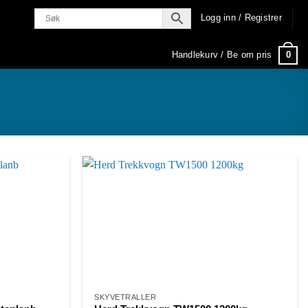
Logg inn / Registrer
0
Handlekurv /
Be om pris
SKYVETRALLER