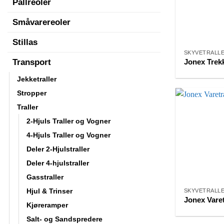
Pallreoler
Småvarereoler
Stillas
SKYVETRALL
Transport
Jonex Trek
Jekketraller
Stropper
Traller
2-Hjuls Traller og Vogner
4-Hjuls Traller og Vogner
Deler 2-Hjulstraller
Deler 4-hjulstraller
Gasstraller
Hjul & Trinser
SKYVETRALL
Jonex Varet
Kjøreramper
Salt- og Sandspredere