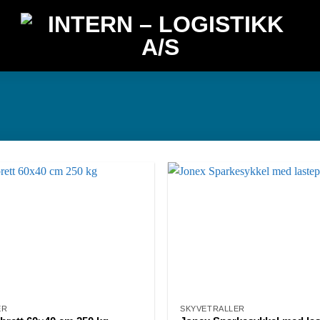
ER
SKYVETRALLER