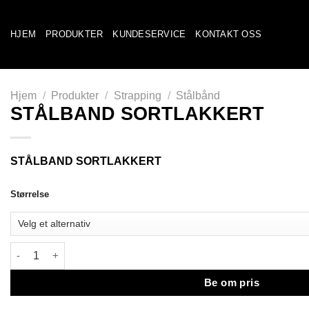
Skip
to
HJEM
PRODUKTER
KUNDESERVICE
KONTAKT OSS
content
Hjem
/
Produkter
/
Strapping
/
Stålbånd
STÅLBAND SORTLAKKERT
STÅLBAND SORTLAKKERT
Størrelse
STÅLBAND SORTLAKKERT antall
Be om pris