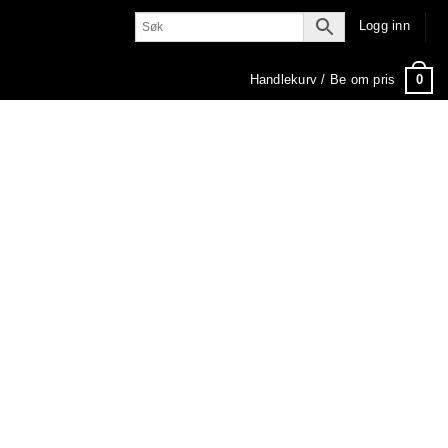
Logg inn
0
Handlekurv /
Be om pris