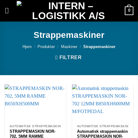
Skip
0
to
content
Strappemaskiner
Hjem
/
Produkter
/
Maskiner
/
Strappemaskiner
FILTRER
AUTOMATISK STRAPPEMASKIN
AUTOMATISK STRAPPEMASKIN
STRAPPEMASKIN NOR-
Automatisk strappemaskin
702, 5MM RAMME
STRAPPEMASKIN NOR-