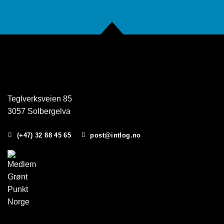
Teglverksveien 85
3057 Solbergelva
(+47) 32 88 45 65
post@intlog.no