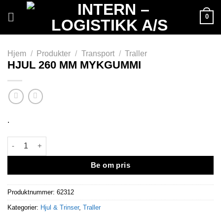
Skip
0
to
content
Hjem
/
Produkter
/
Transport
/
Traller
HJUL 260 MM MYKGUMMI
.
HJUL 260 MM MYKGUMMI antall
Be om pris
Produktnummer:
62312
Kategorier:
Hjul & Trinser
,
Traller