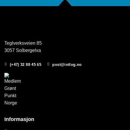
Teglverksveien 85
3057 Solbergelva
(+47) 32 88 45 65
post@intlog.no
Informasjon