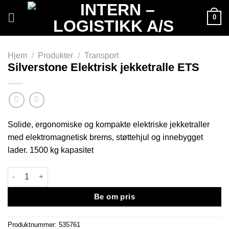
Skip
0
to
content
Hjem
/
Produkter
/
Transport
Silverstone Elektrisk jekketralle ETS
Solide, ergonomiske og kompakte elektriske jekketraller
med elektromagnetisk brems, støttehjul og innebygget
lader. 1500 kg kapasitet
Silverstone Elektrisk jekketralle ETS antall
Be om pris
Produktnummer:
535761