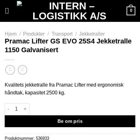
Skip
0
to
content
Hjem
/
Produkter
/
Transport
/
Jekketraller
Pramac Lifter GS EVO 25S4 Jekketralle
1150 Galvanisert
Kvalitets jekketralle fra Pramac Lifter med ergonomisk
håndtak, kapasitet 2500 kg.
Pramac Lifter GS EVO 25S4 Jekketralle 1150 Galvanisert antall
Be om pris
Produktnummer:
536933