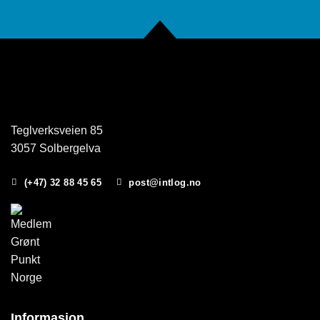
Teglverksveien 85
3057 Solbergelva
(+47) 32 88 45 65
post@intlog.no
Informasjon