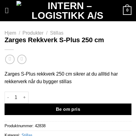
Skip
0
to
content
Hjem
/
Produkter
/
Stillas
Zarges Rekkverk S-Plus 250 cm
Zarges S-Plus rekkverk 250 cm sikrer at du allltid har
rekkerverk når du bygger stillas
Zarges Rekkverk S-Plus 250 cm antall
Be om pris
Produktnummer:
42838
Kategori:
Stillas