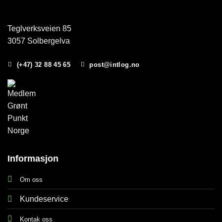
Teglverksveien 85
3057 Solbergelva
(+47) 32 88 45 65
post@intlog.no
Informasjon
Om oss
Kundeservice
Kontak oss