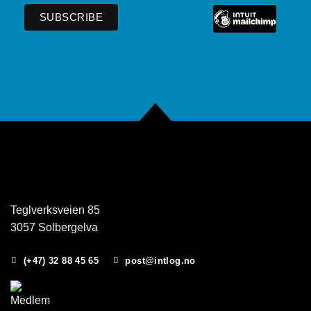
Teglverksveien 85
3057 Solbergelva
(+47) 32 88 45 65
post@intlog.no