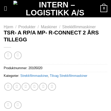
Skip
0
to
content
Hjem
/
Produkter
/
Maskiner
/
Strekkfilmmaskiner
TSR- A RP/A MP- R-CONNECT 2 ÅRS
TILLEGG
Produktnummer:
20105020
Kategorier:
Strekkfilmmaskiner
,
Tilvag Strekkfilmmaskiner