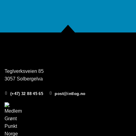
Teglverksveien 85
3057 Solbergelva
(+47) 32 88 45 65
post@intlog.no