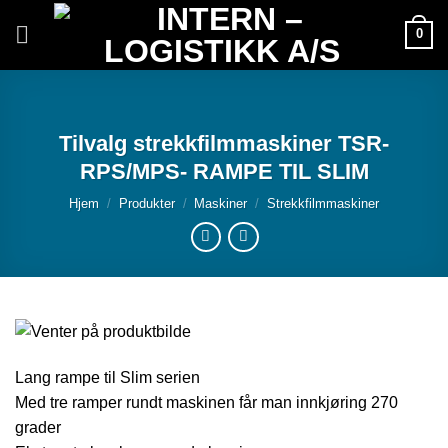
Skip
0
to
content
Tilvalg strekkfilmmaskiner TSR-
RPS/MPS- RAMPE TIL SLIM
Hjem
/
Produkter
/
Maskiner
/
Strekkfilmmaskiner
Lang rampe til Slim serien
Med tre ramper rundt maskinen får man innkjøring 270
grader