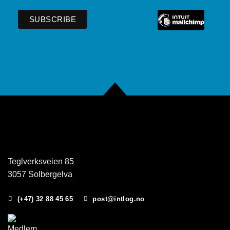
Teglverksveien 85
3057 Solbergelva
(+47) 32 88 45 65
post@intlog.no