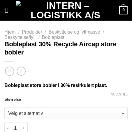
Skip
0
to
content
Hjem
/
Produkter
/
Beskyttelse og fyllmasse
/
Beskyttelse/fyll
/
Bobleplast
Bobleplast 30% Recycle Aircap store
bobler
Bobleplast store bobler i 30% resirkulert plast.
NULLSTILL
Størrelse
Bobleplast 30% Recycle Aircap store bobler antall