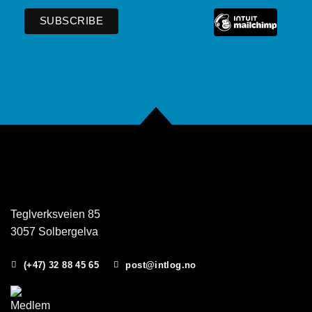
Teglverksveien 85
3057 Solbergelva
(+47) 32 88 45 65
post@intlog.no