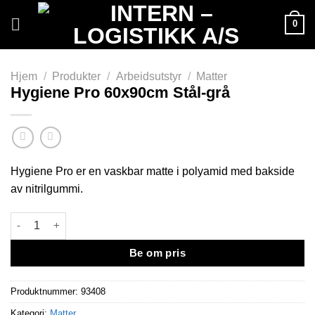
Skip
0
to
content
Hjem
/
Produkter
/
Arbeidsutstyr
/
Matter
Hygiene Pro 60x90cm Stål-grå
Hygiene Pro er en vaskbar matte i polyamid med bakside
av nitrilgummi.
Hygiene Pro 60x90cm Stål-grå antall
Be om pris
Produktnummer:
93408
Kategori:
Matter