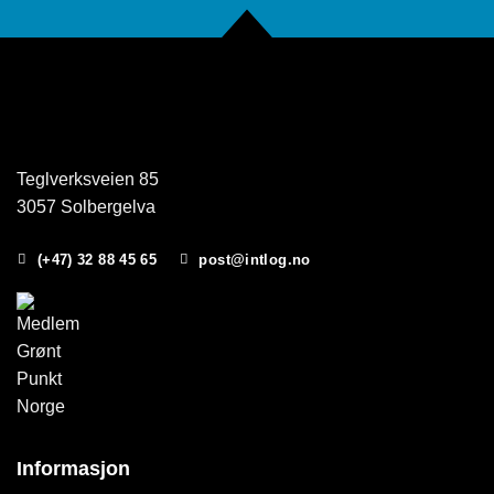
Teglverksveien 85
3057 Solbergelva
(+47) 32 88 45 65
post@intlog.no
Informasjon