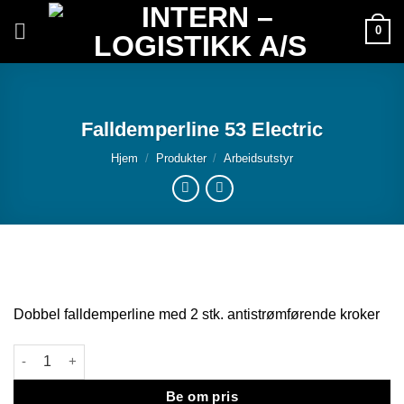
Skip
0
to
content
Falldemperline 53 Electric
Hjem
/
Produkter
/
Arbeidsutstyr
Dobbel falldemperline med 2 stk. antistrømførende kroker
Falldemperline 53 Electric antall
Be om pris