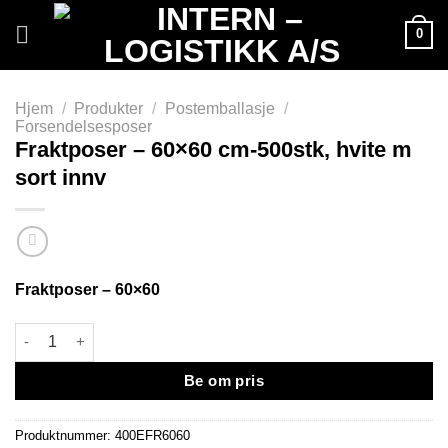
Skip
0
to
content
Hjem
/
Produkter
/
Postemballasje
/
Forsendelsesposer
Fraktposer – 60×60 cm-500stk, hvite m
sort innv
Fraktposer – 60×60
Fraktposer - 60x60 cm-500stk, hvite m sort innv antall
Be om pris
Produktnummer:
400EFR6060