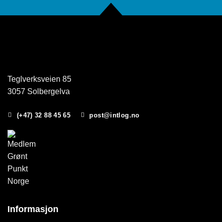
Teglverksveien 85
3057 Solbergelva
(+47) 32 88 45 65
post@intlog.no
Informasjon