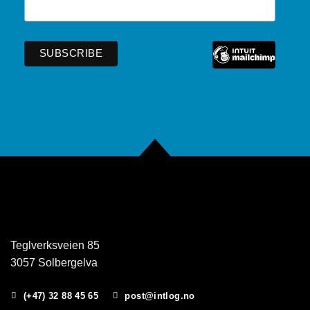
Teglverksveien 85
3057 Solbergelva
(+47) 32 88 45 65
post@intlog.no