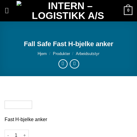
Skip
0
to
content
Fall Safe Fast H-bjelke anker
Hjem
/
Produkter
/
Arbeidsutstyr
Fast H-bjelke anker
Fall Safe Fast H-bjelke anker antall